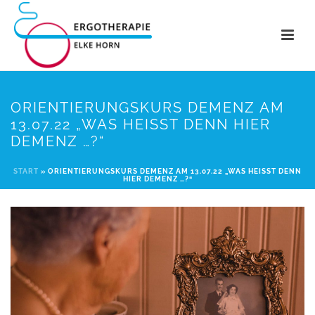
ORIENTIERUNGSKURS DEMENZ AM
13.07.22 „WAS HEISST DENN HIER D
EMENZ …?“
START
»
ORIENTIERUNGSKURS DEMENZ AM 13.07.22 „WAS HEISST DENN H
IER DEMENZ …?“