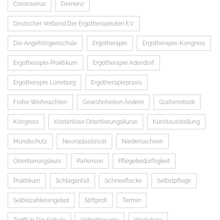
Coronavirus
Demenz
Deutscher Verband Der Ergotherapeuten E.V.
Die Angehörigenschule
Ergotherapie
Ergotherapie-Kongress
Ergotherapie-Praktikum
Ergotherapie Adendorf
Ergotherapie Lüneburg
Ergotherapiepraxis
Frohe Weihnachten
Gewohnheiten Ändern
Grafomotorik
Kongress
Kostenlose Orientierungskurse
Kunstausstellung
Mundschutz
Neuroplastizizät
Niedersachsen
Orientierungskurs
Parkinson
Pflegebedürftigkeit
Praktikum
Schlaganfall
Schneeflocke
Selbstpflege
Selbstzahlerangebot
Stiftprofi
Termin