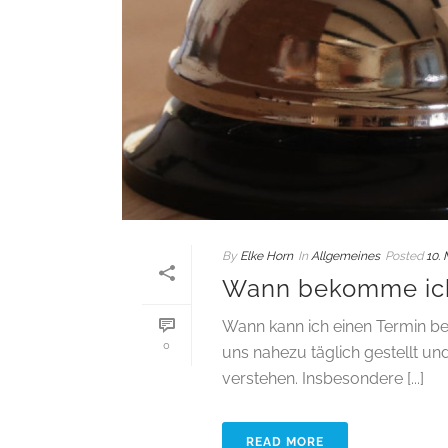
By
Elke Horn
In
Allgemeines
Posted
10.
Wann bekomme ich
Wann kann ich einen Termin be
0
uns nahezu täglich gestellt u
verstehen. Insbesondere [...]
READ MORE