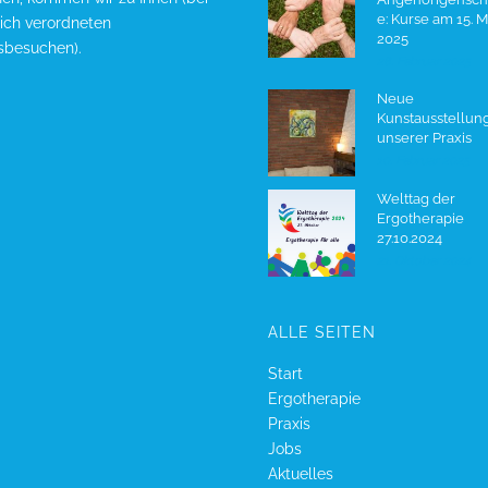
e: Kurse am 15. M
lich verordneten
2025
sbesuchen).
28. Februar 2025
Neue
Kunstausstellung
unserer Praxis
10. Februar 2025
Welttag der
Ergotherapie
27.10.2024
21. Oktober 2024
ALLE SEITEN
Start
Ergotherapie
Praxis
Jobs
Aktuelles