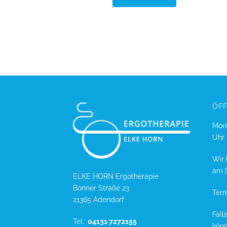
ÖF
Mont
Uhr
Wir 
am 
ELKE HORN Ergotherapie
Bonner Straße 23
Term
21365 Adendorf
Fall
Tel.:
04131 7272155
könn