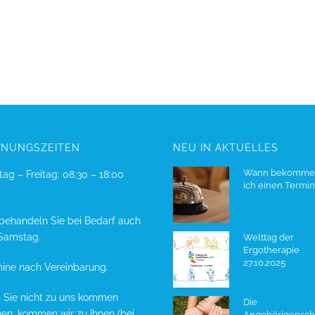
FNUNGSZEITEN
NEU IN AKTUELLES
Wann bekomme
ag – Freitag: 08:30 – 18:00
ich einen Termin
10. März 2026
behandeln Sie bei Bedarf auch
Samstag.
Welttag der
Ergotherapie
27.10.2025
ine nach Vereinbarung.
26. Oktober 2025
s Sie nicht zu uns kommen
Die
en, kommen wir zu Ihnen (bei
Angehörigensch