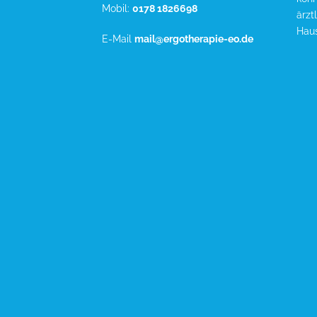
Mobil:
0178 1826698
ärzt
Hau
E-Mail
mail@ergotherapie-eo.de