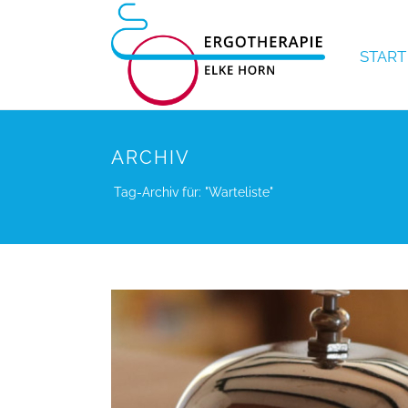
START
ARCHIV
Tag-Archiv für: "Warteliste"